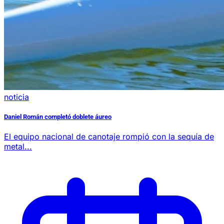
noticia
Daniel Román completó doblete áureo
El equipo nacional de canotaje rompió con la sequía de
metal...